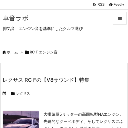

Feedly
RSS
車音ラボ

排気音、エンジン音を基準にしたクルマ選び

メニュ

サイド

ホーム
>

RC F エンジン音

前へ

レクサス RC Fの【V8サウンド】特集
次へ



レクサス
検索
大排気量5リッターの
高回転型NAエンジン、
先鋭的なクーペボディ、
そしてレクサスにふ