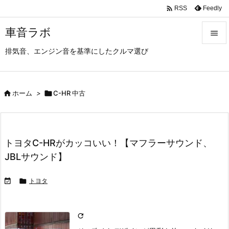

Feedly
RSS
車音ラボ

排気音、エンジン音を基準にしたクルマ選び

メニュ

サイド

ホーム
>

C-HR 中古

前へ

トヨタC-HRがカッコいい！【マフラーサウンド、
次へ
JBLサウンド】

検索


トヨタ
